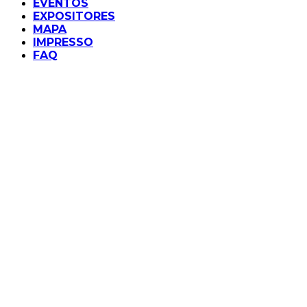
EVENTOS
EXPOSITORES
MAPA
IMPRESSO
FAQ
EVENTO
PALESTRA “FOOD BRAND D
IMA BRANDS
CIDAD3
ALAMEDA GABRIEL